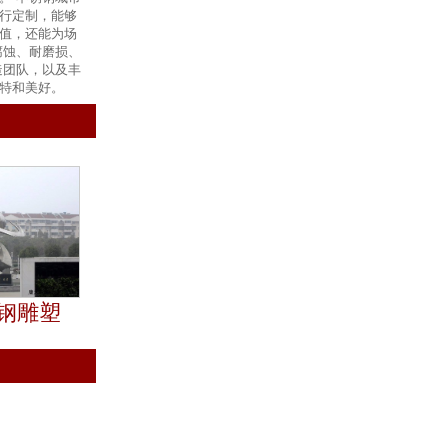
行定制，能够
值，还能为场
腐蚀、耐磨损、
造团队，以及丰
特和美好。
钢雕塑