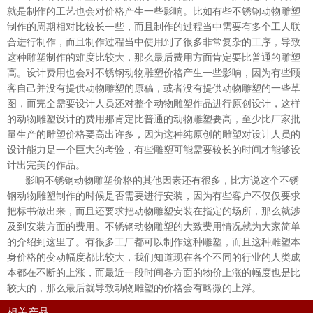
就是制作的工艺也会对价格产生一些影响。比如有些不锈钢动物雕塑
制作的周期相对比较长一些，而且制作的过程当中需要有多个工人联
合进行制作，而且制作过程当中使用到了很多非常复杂的工序，导致
这种雕塑制作的难度比较大，那么最后费用方面肯定要比普通的雕塑
高。设计费用也会对不锈钢动物雕塑价格产生一些影响，因为有些顾
客自己并没有提供动物雕塑的原稿，或者没有提供动物雕塑的一些草
图，而完全需要设计人员还对整个动物雕塑作品进行原创设计，这样
的动物雕塑设计的费用那肯定比普通的动物雕塑要高，至少比厂家批
量生产的雕塑价格要高出许多，因为这种纯原创的雕塑对设计人员的
设计能力是一个巨大的考验，有些雕塑可能需要较长的时间才能够设
计出完美的作品。
影响不锈钢动物雕塑价格的其他因素还有很多，比方说这个不锈
钢动物雕塑制作的时候是否需要进行安装，因为有些客户不仅仅要求
把标书做出来，而且还要求把动物雕塑安装在指定的场所，那么就涉
及到安装方面的费用。不锈钢动物雕塑的大致费用情况就为大家简单
的介绍到这里了。有很多工厂都可以制作这种雕塑，而且这种雕塑本
身价格的变动幅度都比较大，我们知道现在各个不同的行业的人类成
本都在不断的上涨，而最近一段时间各方面的物价上涨的幅度也是比
较大的，那么最后就导致动物雕塑的价格会有略微的上浮。
相关产品