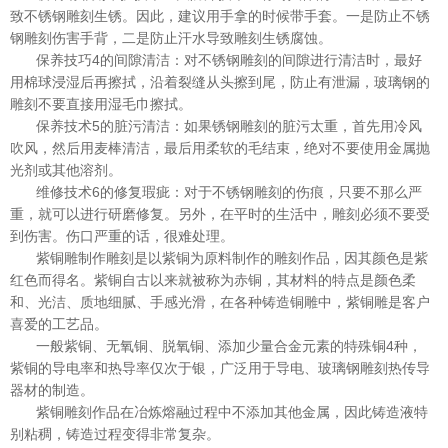
致不锈钢雕刻生锈。因此，建议用手拿的时候带手套。一是防止不锈
钢雕刻伤害手背，二是防止汗水导致雕刻生锈腐蚀。
保养技巧4的间隙清洁：对不锈钢雕刻的间隙进行清洁时，最好
用棉球浸湿后再擦拭，沿着裂缝从头擦到尾，防止有泄漏，玻璃钢的
雕刻不要直接用湿毛巾擦拭。
保养技术5的脏污清洁：如果锈钢雕刻的脏污太重，首先用冷风
吹风，然后用麦棒清洁，最后用柔软的毛结束，绝对不要使用金属抛
光剂或其他溶剂。
维修技术6的修复瑕疵：对于不锈钢雕刻的伤痕，只要不那么严
重，就可以进行研磨修复。另外，在平时的生活中，雕刻必须不要受
到伤害。伤口严重的话，很难处理。
紫铜雕制作雕刻是以紫铜为原料制作的雕刻作品，因其颜色是紫
红色而得名。紫铜自古以来就被称为赤铜，其材料的特点是颜色柔
和、光洁、质地细腻、手感光滑，在各种铸造铜雕中，紫铜雕是客户
喜爱的工艺品。
一般紫铜、无氧铜、脱氧铜、添加少量合金元素的特殊铜4种，
紫铜的导电率和热导率仅次于银，广泛用于导电、玻璃钢雕刻热传导
器材的制造。
紫铜雕刻作品在冶炼熔融过程中不添加其他金属，因此铸造液特
别粘稠，铸造过程变得非常复杂。